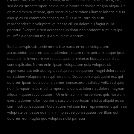
sed do eiusmod tempor incididunt ut labore et dolore magna aliqua. Ut
enim ad minim veniam, quis nostrud exercitation ullamco laboris nisi ut
aliquip ex ea commodo consequat. Duis aute irure dolor in
reprehenderit in voluptate velit esse cillum dolore eu fugiat nulla
pariatur. Excepteur sint occaecat cupidatat non proident sunt in culpa
qui officia deserunt mollit anim id est laborum.
Sed ut perspiciatis unde omnis iste natus error sit voluptatem
accusantium doloremque laudantium, totam rem aperiam, eaque ipsa
quae ab illo inventore veritatis et quasi architecto beatae vitae dicta
sunt explicabo. Nemo enim ipsam voluptatem quia voluptas sit
aspernatur aut odit aut fugit, sed quia consequuntur magni dolores eos
qui ratione voluptatem sequi nesciunt. Neque porro quisquam est, qui
dolorem ipsum quia dolor sit amet, consectetur, adipisci velit, sed quia
non numquam eius modi tempora incidunt ut labore et dolore magnam
aliquam quaerat voluptatem. Ut enim ad minima veniam, quis nostrum
exercitationem ullam corporis suscipit laboriosam, nisi ut aliquid ex ea
commodi consequatur? Quis autem vel eum iure reprehenderit qui in ea
voluptate velit esse quam nihil molestiae consequatur, vel illum qui
dolorem eum fugiat quo voluptas nulla pariatur.