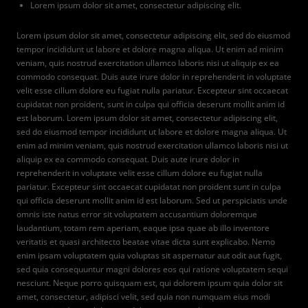
Lorem ipsum dolor sit amet, consectetur adipiscing elit.
Lorem ipsum dolor sit amet, consectetur adipiscing elit, sed do eiusmod
tempor incididunt ut labore et dolore magna aliqua. Ut enim ad minim
veniam, quis nostrud exercitation ullamco laboris nisi ut aliquip ex ea
commodo consequat. Duis aute irure dolor in reprehenderit in voluptate
velit esse cillum dolore eu fugiat nulla pariatur. Excepteur sint occaecat
cupidatat non proident, sunt in culpa qui officia deserunt mollit anim id
est laborum. Lorem ipsum dolor sit amet, consectetur adipiscing elit,
sed do eiusmod tempor incididunt ut labore et dolore magna aliqua. Ut
enim ad minim veniam, quis nostrud exercitation ullamco laboris nisi ut
aliquip ex ea commodo consequat. Duis aute irure dolor in
reprehenderit in voluptate velit esse cillum dolore eu fugiat nulla
pariatur. Excepteur sint occaecat cupidatat non proident sunt in culpa
qui officia deserunt mollit anim id est laborum. Sed ut perspiciatis unde
omnis iste natus error sit voluptatem accusantium doloremque
laudantium, totam rem aperiam, eaque ipsa quae ab illo inventore
veritatis et quasi architecto beatae vitae dicta sunt explicabo. Nemo
enim ipsam voluptatem quia voluptas sit aspernatur aut odit aut fugit,
sed quia consequuntur magni dolores eos qui ratione voluptatem sequi
nesciunt. Neque porro quisquam est, qui dolorem ipsum quia dolor sit
amet, consectetur, adipisci velit, sed quia non numquam eius modi