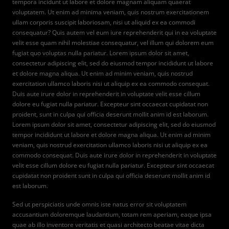
tempora incidunt ut labore et dolore magnam aliquam quaerat
voluptatem. Ut enim ad minima veniam, quis nostrum exercitationem
ullam corporis suscipit laboriosam, nisi ut aliquid ex ea commodi
consequatur? Quis autem vel eum iure reprehenderit qui in ea voluptate
velit esse quam nihil molestiae consequatur, vel illum qui dolorem eum
fugiat quo voluptas nulla pariatur. Lorem ipsum dolor sit amet,
consectetur adipiscing elit, sed do eiusmod tempor incididunt ut labore
et dolore magna aliqua. Ut enim ad minim veniam, quis nostrud
exercitation ullamco laboris nisi ut aliquip ex ea commodo consequat.
Duis aute irure dolor in reprehenderit in voluptate velit esse cillum
dolore eu fugiat nulla pariatur. Excepteur sint occaecat cupidatat non
proident, sunt in culpa qui officia deserunt mollit anim id est laborum.
Lorem ipsum dolor sit amet, consectetur adipiscing elit, sed do eiusmod
tempor incididunt ut labore et dolore magna aliqua. Ut enim ad minim
veniam, quis nostrud exercitation ullamco laboris nisi ut aliquip ex ea
commodo consequat. Duis aute irure dolor in reprehenderit in voluptate
velit esse cillum dolore eu fugiat nulla pariatur. Excepteur sint occaecat
cupidatat non proident sunt in culpa qui officia deserunt mollit anim id
est laborum.
Sed ut perspiciatis unde omnis iste natus error sit voluptatem
accusantium doloremque laudantium, totam rem aperiam, eaque ipsa
quae ab illo inventore veritatis et quasi architecto beatae vitae dicta