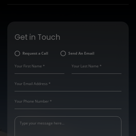
Get in Touch
Request a Call
Send An Email