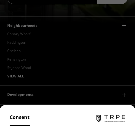
Neighbourhoods
Canary Wharf
Paddington
Chelsea
Kensington
St Johns Wood
VIEW ALL
Developments
Discover
Consent
Contact Us