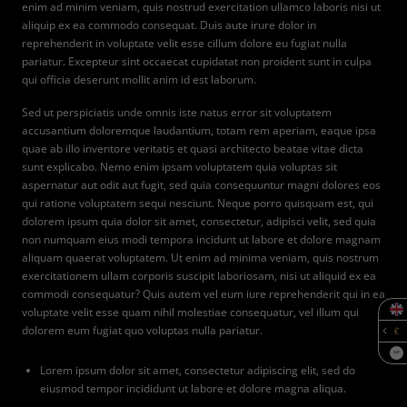
enim ad minim veniam, quis nostrud exercitation ullamco laboris nisi ut
aliquip ex ea commodo consequat. Duis aute irure dolor in
reprehenderit in voluptate velit esse cillum dolore eu fugiat nulla
pariatur. Excepteur sint occaecat cupidatat non proident sunt in culpa
qui officia deserunt mollit anim id est laborum.
Sed ut perspiciatis unde omnis iste natus error sit voluptatem
accusantium doloremque laudantium, totam rem aperiam, eaque ipsa
quae ab illo inventore veritatis et quasi architecto beatae vitae dicta
sunt explicabo. Nemo enim ipsam voluptatem quia voluptas sit
aspernatur aut odit aut fugit, sed quia consequuntur magni dolores eos
qui ratione voluptatem sequi nesciunt. Neque porro quisquam est, qui
dolorem ipsum quia dolor sit amet, consectetur, adipisci velit, sed quia
non numquam eius modi tempora incidunt ut labore et dolore magnam
aliquam quaerat voluptatem. Ut enim ad minima veniam, quis nostrum
exercitationem ullam corporis suscipit laboriosam, nisi ut aliquid ex ea
commodi consequatur? Quis autem vel eum iure reprehenderit qui in ea
voluptate velit esse quam nihil molestiae consequatur, vel illum qui
dolorem eum fugiat quo voluptas nulla pariatur.
SQF
Lorem ipsum dolor sit amet, consectetur adipiscing elit, sed do
eiusmod tempor incididunt ut labore et dolore magna aliqua.