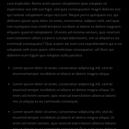
sunt explicabo. Nemo enim ipsam voluptatem quia voluptas sit
aspernatur aut odit aut fugit, sed quia consequuntur magni dolores eos
qui ratione voluptatem sequi nesciunt. Neque porro quisquam est, qui
dolorem ipsum quia dolor sit amet, consectetur, adipisci velit, sed quia
non numquam eius modi tempora incidunt ut labore et dolore magnam
aliquam quaerat voluptatem. Ut enim ad minima veniam, quis nostrum
exercitationem ullam corporis suscipit laboriosam, nisi ut aliquid ex ea
commodi consequatur? Quis autem vel eum iure reprehenderit qui in ea
voluptate velit esse quam nihil molestiae consequatur, vel illum qui
dolorem eum fugiat quo voluptas nulla pariatur.
Lorem ipsum dolor sit amet, consectetur adipiscing elit, sed do
eiusmod tempor incididunt ut labore et dolore magna aliqua.
Lorem ipsum dolor sit amet, consectetur adipiscing elit, sed do
eiusmod tempor incididunt ut labore et dolore magna aliqua. Ut
enim ad minim veniam, quis nostrud exercitation ullamco laboris
nisi ut aliquip ex ea commodo consequat.
Lorem ipsum dolor sit amet, consectetur adipiscing elit, sed do
eiusmod tempor incididunt ut labore et dolore magna aliqua. Ut
enim ad minim veniam, quis nostrud exercitation ullamco laboris
nisi ut aliquip ex ea commodo consequat. Duis aute irure dolor in